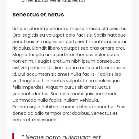
amet luctus venenatis lectus.
Senectus et netus
Urna et pharetra pharetra massa massa ultricies mi.
Orci sagittis eu volutpat odio facilisis. Sociis natoque
penatibus et magnis dis parturient montes nascetur
ridiculus. Blandit libero volutpat sed cras ornare arcu.
Magna fringilla urna porttitor rhoncus dolor purus
non enim. Feugiat pretium nibh ipsum consequat
nisl vel pretium. Ut diam quam nulla porttitor massa
id. Dui accumsan sit amet nulla facilisi. Facilisis leo
vel fringilla est. In metus vulputate eu scelerisque
felis imperdiet. Aliquam purus sit amet luctus
venenatis lectus. Sed odio morbi quis commodo.
Commodo nulla facilisi nullam vehicula.
Pellentesque habitant morbi tristique senectus. Eros
donec ac odio tempor orci dapibus. Senectus et
netus et malesuada.
“
Neque porro quisquam est,