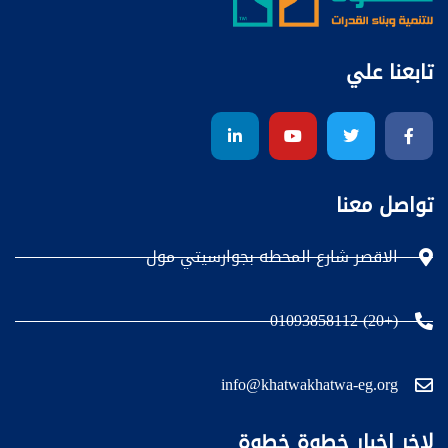
تابعنا علي
تواصل معنا
الاقصر شارع المحطه بجوارسيتي مول
(+20) 01093858112
info@khatwakhatwa-eg.org
لاخر اخبار خطوة خطوة