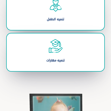
تنميه الطفل
تنميه مهارات