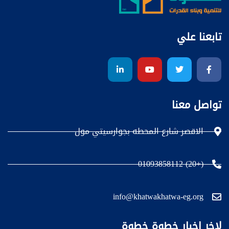
تابعنا علي
تواصل معنا
الاقصر شارع المحطه بجوارسيتي مول
(+20) 01093858112
info@khatwakhatwa-eg.org
لاخر اخبار خطوة خطوة