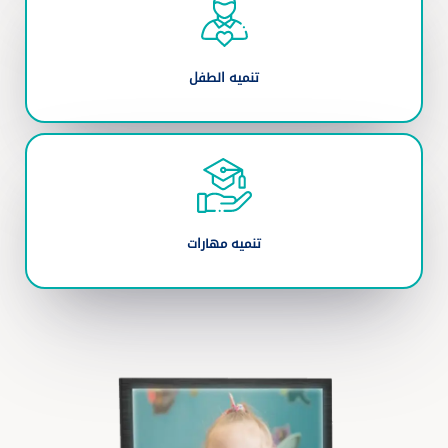
تنميه الطفل
تنميه مهارات