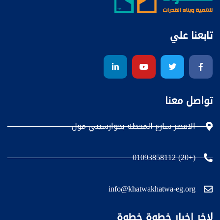
تابعنا علي
تواصل معنا
الاقصر شارع المحطه بجوارسيتي مول
(+20) 01093858112
info@khatwakhatwa-eg.org
لاخر اخبار خطوة خطوة