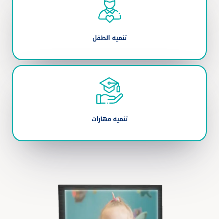
تنميه الطفل
تنميه مهارات