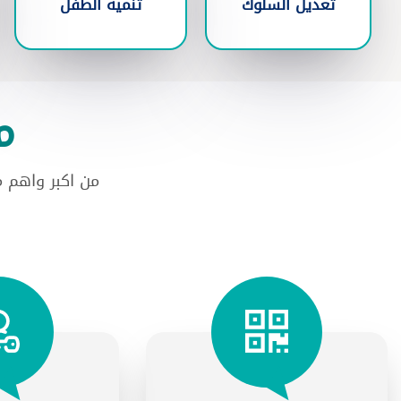
تعديل السلوك
تنميه الطفل
م
من اكبر واهم 