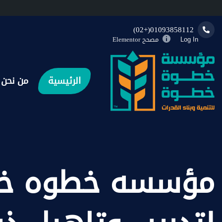
01093858112(+02)
مصحح Elementor
Log In
الرئيسية
من نحن
مؤسسه خطوه خ