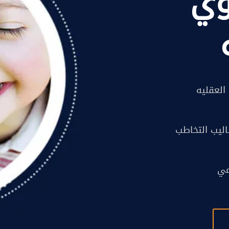
وي
العقليه
اليب التخاطب
مي