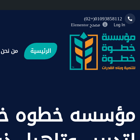
01093858112(+02)
مصحح Elementor
Log In
الرئيسية
من نحن
مؤسسه خطوه خ