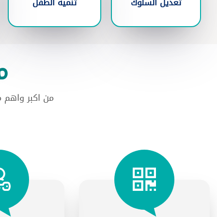
تعديل السلوك
تنميه الطفل
م
من اكبر واهم 