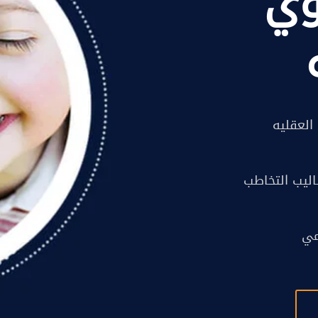
وي
العقليه
اليب التخاطب
مي