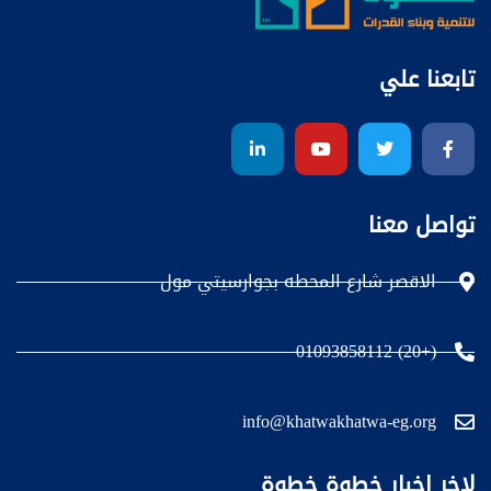
تابعنا علي
تواصل معنا
الاقصر شارع المحطه بجوارسيتي مول
(+20) 01093858112
info@khatwakhatwa-eg.org
لاخر اخبار خطوة خطوة