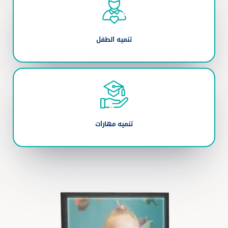
تنميه الطفل
تنميه مهارات