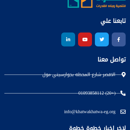
تابعنا علي
تواصل معنا
الاقصر شارع المحطه بجوارسيتي مول
(+20) 01093858112
info@khatwakhatwa-eg.org
لاخر اخبار خطوة خطوة