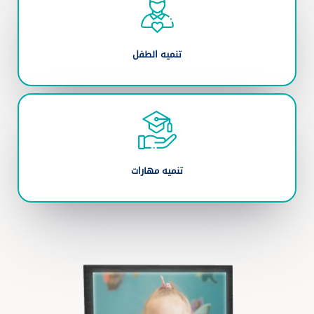
تنميه الطفل
تنميه مهارات