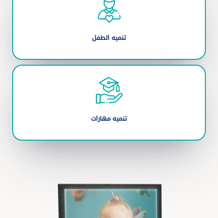
تنميه الطفل
تنميه مهارات