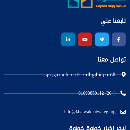
تابعنا علي
تواصل معنا
الاقصر شارع المحطه بجوارسيتي مول
(+20) 01093858112
info@khatwakhatwa-eg.org
لاخر اخبار خطوة خطوة