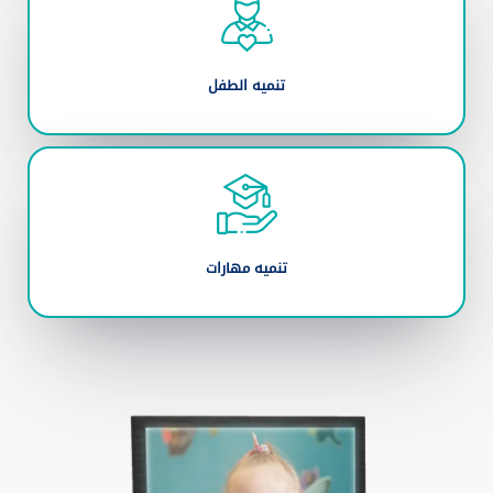
تنميه الطفل
تنميه مهارات