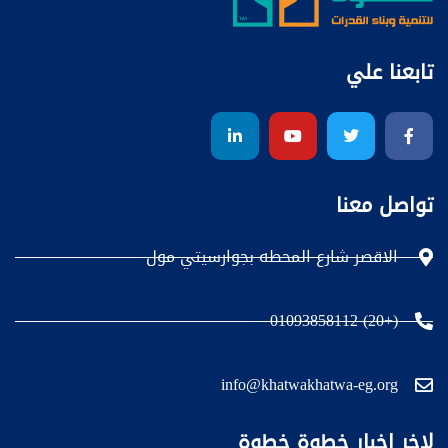
تابعنا علي
تواصل معنا
الاقصر شارع المحطه بجوارسيتي مول
(+20) 01093858112
info@khatwakhatwa-eg.org
لاخر اخبار خطوة خطوة